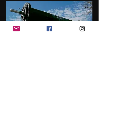
Calle La Tejera, 2 Bajo | Santander, 39012
|
padeltelevisiontv@gmail.com
|